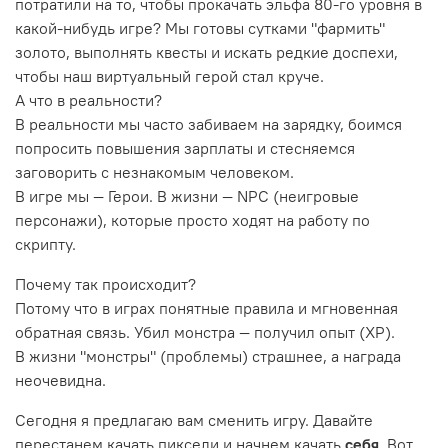
потратили на то, чтобы прокачать эльфа 80-го уровня в
какой-нибудь игре? Мы готовы сутками "фармить"
золото, выполнять квесты и искать редкие доспехи,
чтобы наш виртуальный герой стал круче.
А что в реальности?
В реальности мы часто забиваем на зарядку, боимся
попросить повышения зарплаты и стесняемся
заговорить с незнакомым человеком.
В игре мы — Герои. В жизни — NPC (неигровые
персонажи), которые просто ходят на работу по
скрипту.
Почему так происходит?
Потому что в играх понятные правила и мгновенная
обратная связь. Убил монстра — получил опыт (XP).
В жизни "монстры" (проблемы) страшнее, а награда
неочевидна.
Сегодня я предлагаю вам сменить игру. Давайте
перестанем качать пиксели и начнем качать
себя
. Вот