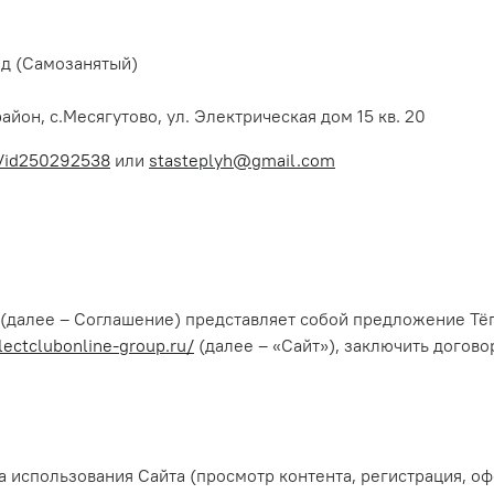
од (Самозанятый)
йон, с.Месягутово, ул. Электрическая дом 15 кв. 20
m/id250292538
или
stasteplyh@gmail.com
(далее – Соглашение) представляет собой предложение Тёп
llectclubonline-group.ru/
(далее – «Сайт»), заключить догов
ла использования Сайта (просмотр контента, регистрация, 