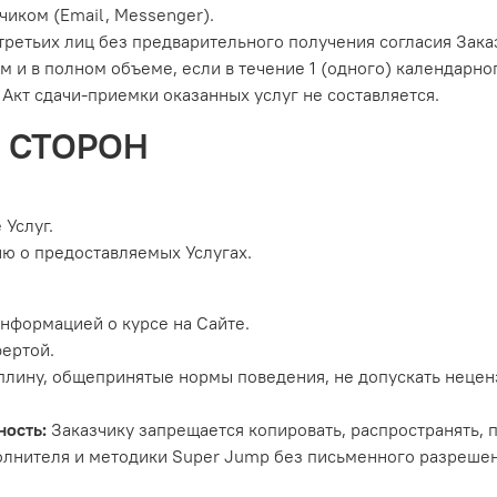
чиком (Email, Messenger).
 третьих лиц без предварительного получения согласия Зака
 и в полном объеме, если в течение 1 (одного) календарно
Акт сдачи-приемки оказанных услуг не составляется.
И СТОРОН
 Услуг.
ию о предоставляемых Услугах.
информацией о курсе на Сайте.
фертой.
циплину, общепринятые нормы поведения, не допускать неце
ность:
Заказчику запрещается копировать, распространять,
олнителя и методики Super Jump без письменного разрешен