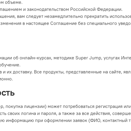
ом объеме.
оглашением и законодательством Российской Федерации.
лашения, вам следует незамедлительно прекратить использо
 изменения в настоящее Соглашение без специального уведо
мации об онлайн-курсах, методике Super Jump, услугах Инт
обучение.
в и их доставку. Все продукты, представленные на сайте, 
ионно.
ость
ер, покупка лицензии) может потребоваться регистрация ил
сть своих логина и пароля, а также за все действия, соверш
ую информацию при оформлении заявок (ФИО, контактный тел