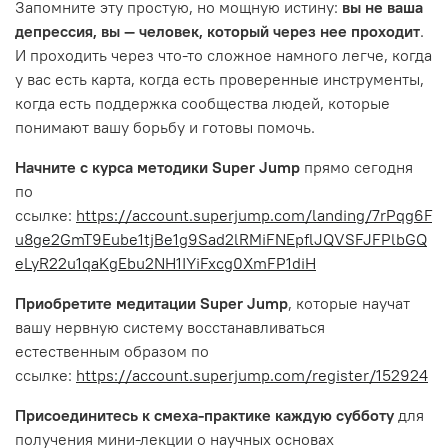
Запомните эту простую, но мощную истину:
вы не ваша
депрессия, вы — человек, который через нее проходит
.
И проходить через что-то сложное намного легче, когда
у вас есть карта, когда есть проверенные инструменты,
когда есть поддержка сообщества людей, которые
понимают вашу борьбу и готовы помочь.
Начните с курса методики Super Jump
прямо сегодня
по
ссылке:
https://account.superjump.com/landing/7rPqg6F
u8ge2GmT9Eube1tjBe1g9Sad2lRMiFNEpflJQVSFJFPlbGQ
eLyR22u1qaKgEbu2NH1IYiFxcg0XmFP1diH
Приобретите медитации Super Jump
, которые научат
вашу нервную систему восстанавливаться
естественным образом по
ссылке:
https://account.superjump.com/register/152924
Присоединитесь к смеха-практике каждую субботу
для
получения мини-лекции о научных основах