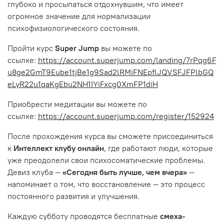
глубоко и просыпаться отдохнувшим, что имеет
огромное значение для нормализации
психофизиологического состояния.
Пройти курс
Super Jump
вы можете по
ссылке:
https://account.superjump.com/landing/7rPqg6F
u8ge2GmT9Eube1tjBe1g9Sad2lRMiFNEpflJQVSFJFPlbGQ
eLyR22u1qaKgEbu2NH1IYiFxcg0XmFP1diH
Приобрести медитации вы можете по
ссылке:
https://account.superjump.com/register/152924
После прохождения курса вы сможете присоединиться
к
Интеллект клубу онлайн
, где работают люди, которые
уже преодолели свои психосоматические проблемы.
Девиз клуба —
«Сегодня быть лучше, чем вчера»
—
напоминает о том, что восстановление — это процесс
постоянного развития и улучшения.
Каждую субботу проводятся бесплатные
смеха-