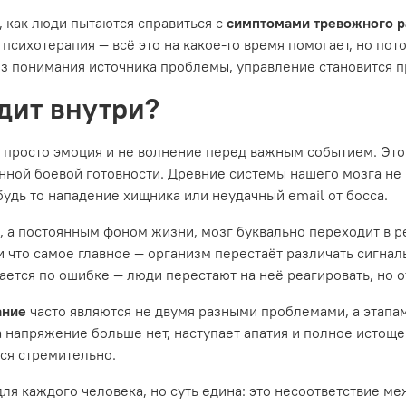
, как люди пытаются справиться с
симптомами тревожного р
е психотерапия — всё это на какое-то время помогает, но по
без понимания источника проблемы, управление становится 
дит внутри?
е просто эмоция и не волнение перед важным событием. Эт
янной боевой готовности. Древние системы нашего мозга не
будь то нападение хищника или неудачный email от босса.
, а постоянным фоном жизни, мозг буквально переходит в 
 что самое главное — организм перестаёт различать сигнал
ается по ошибке — люди перестают на неё реагировать, но от
ание
часто являются не двумя разными проблемами, а этапа
 напряжение больше нет, наступает апатия и полное истощен
ся стремительно.
ля каждого человека, но суть едина: это несоответствие ме