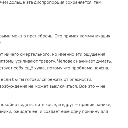
 чем дольше эта диспропорция сохраняется, тем
торыми можно пренебречь. Это прямая коммуникация
о.
ет ничего смертельного, но именно эти ощущения
птомы усиливают тревогу. Человек начинает думать,
вствует себя ещё хуже, потому что проблема неясна.
если бы ты готовился бежать от опасности.
возбуждения не может выключиться. Всё это — не
окойно сидеть, пить кофе, и вдруг — прилив паники,
аники, ожидать её, и создаёт ещё одну причину для