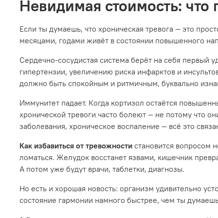
Невидимая стоимость: что
Если ты думаешь, что хроническая тревога — это прос
месяцами, годами живёт в состоянии повышенного нап
Сердечно-сосудистая система берёт на себя первый у
гипертензии, увеличению риска инфарктов и инсультов
должно быть спокойным и ритмичным, буквально изнаш
Иммунитет падает. Когда кортизол остаётся повышенн
хронической тревоги часто болеют — не потому что он
заболевания, хроническое воспаление — всё это связа
Как избавиться от тревожности
становится вопросом н
ломаться. Желудок восстанет язвами, кишечник превр
А потом уже будут врачи, таблетки, диагнозы.
Но есть и хорошая новость: организм удивительно уст
состояние гармонии намного быстрее, чем ты думаешь