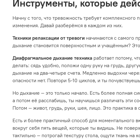
Инструменты, которые дей
Начну с того, что тревожность требует комплексного п
изменения. Давай разберёмся в каждом из них.
Техники релаксации от тревоги
начинаются с самого п
дыхание становится поверхностным и учащённым? Это 
Диафрагмальное дыхание техника
работает потому, ч
делать: сядь удобно, положи одну руку на грудь, другу
дыхание на два-четыре счета. Медленно выдохни через
опасности нет. Повтори 5-10 циклов, и ты почувствуешь,
Но дыхание — это только начало. Есть более полная си
а потом её расслабишь, ты научишься различать эти со
Потом — живот, грудь, руки, шея, лицо. Это практика в
Есть и более практичный способ для моментального в
вокруг себя пять вещей, которые ты видишь. Не повер
тактильно — потрогай текстуру стола, ощути ткань на к