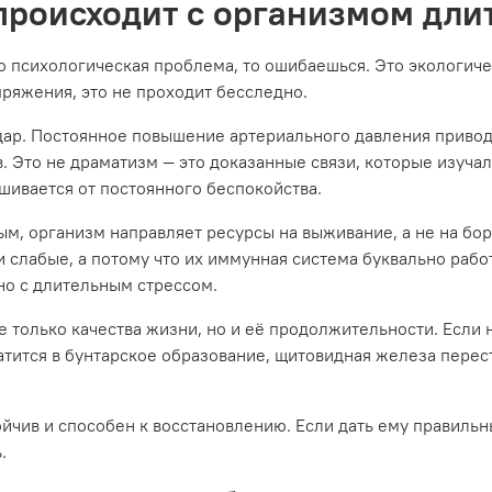
 происходит с организмом дли
то психологическая проблема, то ошибаешься. Это экологичес
ряжения, это не проходит бесследно.
дар. Постоянное повышение артериального давления приводи
. Это не драматизм — это доказанные связи, которые изучал
ивается от постоянного беспокойства.
ым, организм направляет ресурсы на выживание, а не на бо
и слабые, а потому что их иммунная система буквально рабо
но с длительным стрессом.
е только качества жизни, но и её продолжительности. Если н
атится в бунтарское образование, щитовидная железа перес
ойчив и способен к восстановлению. Если дать ему правильн
.