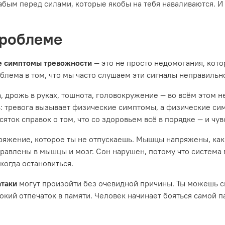
абым перед силами, которые якобы на тебя наваливаются. И
проблеме
е симптомы тревожности
— это не просто недомогания, ко
роблема в том, что мы часто слушаем эти сигналы неправильн
 дрожь в руках, тошнота, головокружение — во всём этом н
: тревога вызывает физические симптомы, а физические сим
есяток справок о том, что со здоровьем всё в порядке — и чу
пряжение, которое ты не отпускаешь. Мышцы напряжены, как 
авлены в мышцы и мозг. Сон нарушен, потому что система 
 когда остановиться.
атаки
могут произойти без очевидной причины. Ты можешь сп
окий отпечаток в памяти. Человек начинает бояться самой п