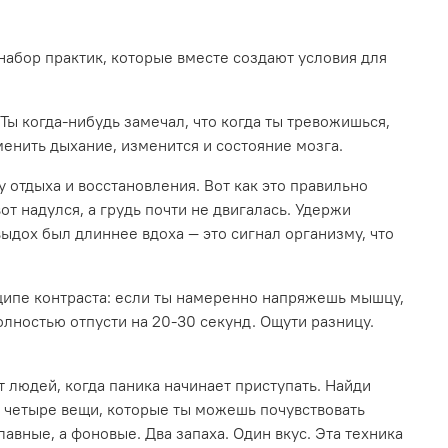
 набор практик, которые вместе создают условия для
Ты когда-нибудь замечал, что когда ты тревожишься,
енить дыхание, изменится и состояние мозга.
 отдыха и восстановления. Вот как это правильно
от надулся, а грудь почти не двигалась. Удержи
выдох был длиннее вдоха — это сигнал организму, что
ципе контраста: если ты намеренно напряжешь мышцу,
полностью отпусти на 20-30 секунд. Ощути разницу.
т людей, когда паника начинает приступать. Найди
ом четыре вещи, которые ты можешь почувствовать
лавные, а фоновые. Два запаха. Один вкус. Эта техника