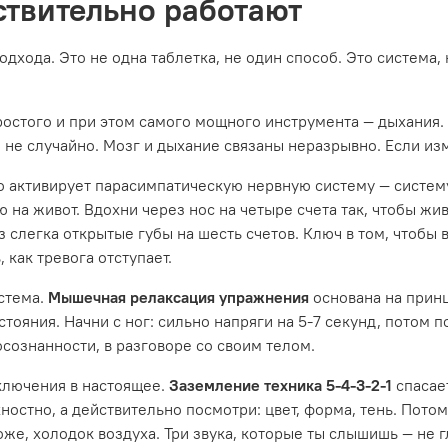
ствительно работают
одхода. Это не одна таблетка, не один способ. Это система,
ростого и при этом самого мощного инструмента — дыхания. 
не случайно. Мозг и дыхание связаны неразрывно. Если изм
то активирует парасимпатическую нервную систему — систему
ю на живот. Вдохни через нос на четыре счета так, чтобы жив
 слегка открытые губы на шесть счетов. Ключ в том, чтобы 
 как тревога отступает.
стема.
Мышечная релаксация упражнения
основана на прин
стояния. Начни с ног: сильно напряги на 5-7 секунд, потом 
 осознанности, в разговоре со своим телом.
ключения в настоящее.
Заземление техника 5-4-3-2-1
спасае
хностно, а действительно посмотри: цвет, форма, тень. Пот
оже, холодок воздуха. Три звука, которые ты слышишь — не г