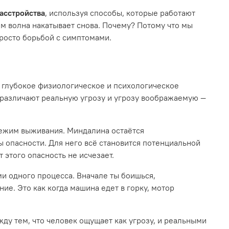
асстройства
, используя способы, которые работают
том волна накатывает снова. Почему? Потому что мы
просто борьбой с симптомами.
о глубокое физиологическое и психологическое
 различают реальную угрозу и угрозу воображаемую —
режим выживания. Миндалина остаётся
ы опасности. Для него всё становится потенциальной
 этого опасность не исчезает.
ми одного процесса. Вначале ты боишься,
ие. Это как когда машина едет в горку, мотор
жду тем, что человек ощущает как угрозу, и реальными