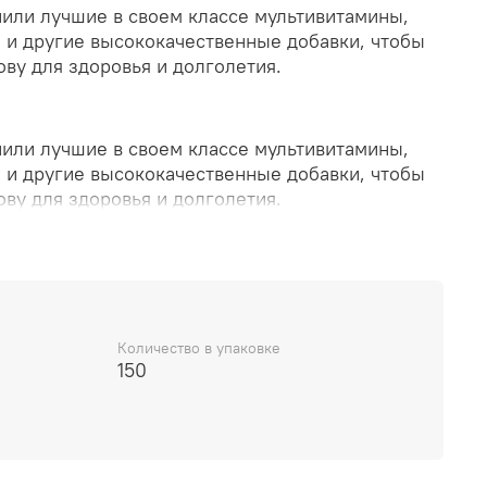
или лучшие в своем классе мультивитамины,
 и другие высококачественные добавки, чтобы
ву для здоровья и долголетия.
или лучшие в своем классе мультивитамины,
 и другие высококачественные добавки, чтобы
ву для здоровья и долголетия.
ет здоровью сердца и выработке клеточной
умы приносит пользу почти каждой системе
 добавка обеспечивает оптимальную дозу жирных
шему организму.
Количество в упаковке
150