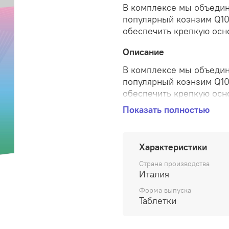
В комплексе мы объедин
популярный коэнзим Q10
обеспечить крепкую осно
Описание
В комплексе мы объедин
популярный коэнзим Q10
обеспечить крепкую осно
Показать полностью
Коэнзим Q10 способству
энергии. Экстракт курк
органов. Омега-3 - эта
Характеристики
кислот, необходимых ва
Страна производства
Италия
Форма выпуска
Таблетки