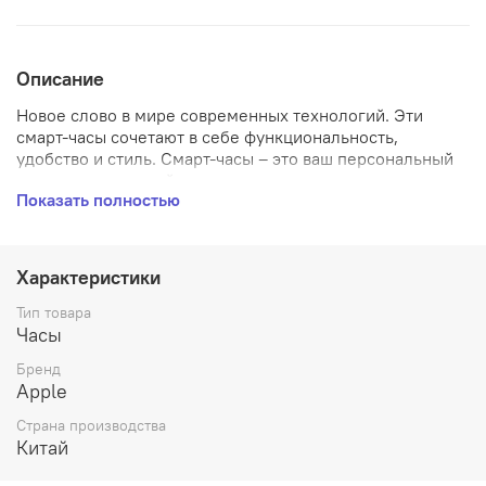
Описание
Новое слово в мире современных технологий. Эти
смарт-часы сочетают в себе функциональность,
удобство и стиль. Смарт-часы – это ваш персональный
помощник, который всегда с вами.
Показать полностью
Главные особенности:
Уведомления с просмотром или ответом – SMS,
Характеристики
почта, календарь, Facebook, Twitter, погода
Влагозащита, класс водонепроницаемости WR50
Тип товара
Разрешение дисплея 368x448
Часы
Воспроизведение аудио
Телефонные звонки с помощью телефона или
Бренд
планшета
Apple
Навигация: GPS, ГЛОНАСС
Страна производства
Интерфейсы – Bluetooth 5.0, Wi-Fi, NFC
Китай
32 ГБ встроенной памяти
Мониторинг сна, калорий, физической активности