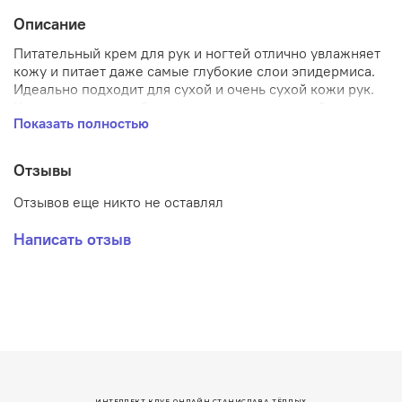
Описание
Питательный крем для рук и ногтей отлично увлажняет
кожу и питает даже самые глубокие слои эпидермиса.
Идеально подходит для сухой и очень сухой кожи рук.
Кокосовое масло
обладает заживляющим свойством,
Показать полностью
способствует уплотнению текстуры кожи, повышает
тонус и упругость. Масло ши омолаживает, смягчает
кожу. На 97% натуральный состав.
Отзывы
Отзывов еще никто не оставлял
Написать отзыв
ИНТЕЛЛЕКТ КЛУБ ОНЛАЙН СТАНИСЛАВА ТЁПЛЫХ