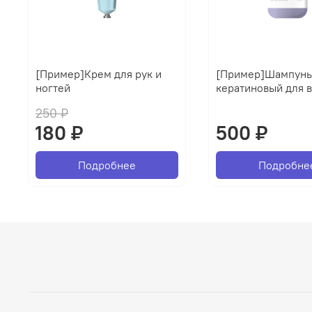
[Пример]Крем для рук и
[Пример]Шампун
ногтей
кератиновый для 
250 ₽
180 ₽
500 ₽
Подробнее
Подробне