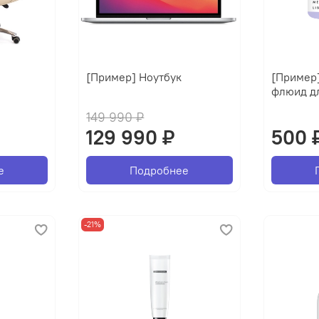
[Пример] Ноутбук
[Пример
флюид д
149 990 ₽
129 990 ₽
500 
е
Подробнее
-21%