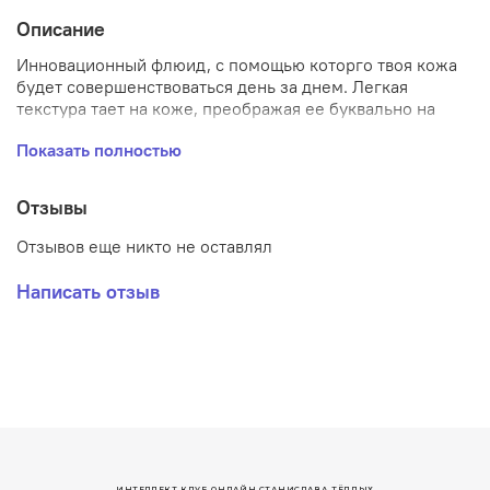
Описание
Инновационный флюид, с помощью которго твоя кожа
будет совершенствоваться день за днем. Легкая
текстура тает на коже, преображая ее буквально на
глазах: кожа увлажняется и разглаживается, поры
Показать полностью
уменьшаются, цвет лица становится однородным,
свежим и ярким. При регулярном использовании
современные высокоэффективные компоненты
Отзывы
помогают нормализовать жирность кожи,
восстанавливают необходимый уровень увлажненности,
Отзывов еще никто не оставлял
делают кожу упругой, ровной и гладкой.
Написать отзыв
ИНТЕЛЛЕКТ КЛУБ ОНЛАЙН СТАНИСЛАВА ТЁПЛЫХ